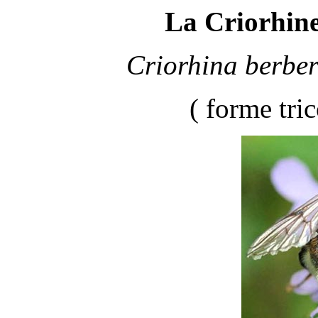
La Criorhine
Criorhina berbe
( forme tri